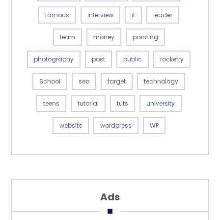
famous
interview
it
leader
learn
money
painting
photography
post
public
rocketry
School
seo
target
technology
teens
tutorial
tuts
university
website
wordpress
WP
Ads