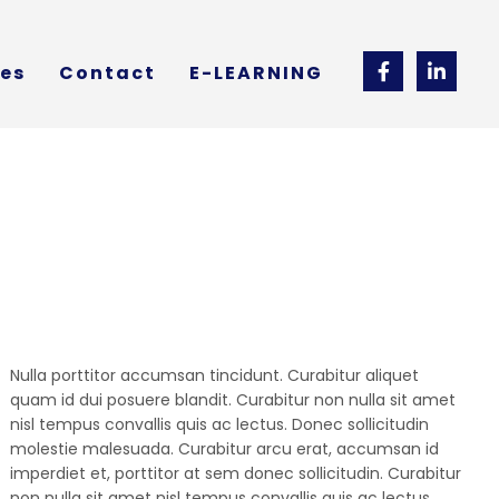
ces
Contact
E-LEARNING
Nulla porttitor accumsan tincidunt. Curabitur aliquet
quam id dui posuere blandit. Curabitur non nulla sit amet
nisl tempus convallis quis ac lectus. Donec sollicitudin
molestie malesuada. Curabitur arcu erat, accumsan id
imperdiet et, porttitor at sem donec sollicitudin. Curabitur
non nulla sit amet nisl tempus convallis quis ac lectus.